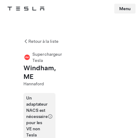
Menu
Tesla
Skip to main content
Retour à la liste
Superchargeur
Tesla
Windham,
ME
Hannaford
Un
adaptateur
NACS est
nécessaire
pour les
VE non
Tesla