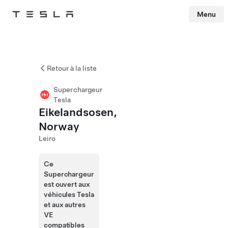
Menu
Tesla
Skip to main content
Retour à la liste
Superchargeur
Tesla
Eikelandsosen,
Norway
Leiro
Ce
Superchargeur
est ouvert aux
véhicules Tesla
et aux autres
VE
compatibles