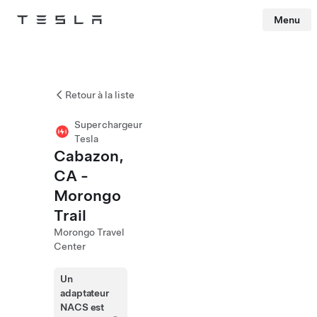
Menu
Tesla
Skip to main content
Retour à la liste
Superchargeur
Tesla
Cabazon,
CA -
Morongo
Trail
Morongo Travel
Center
Un
adaptateur
NACS est