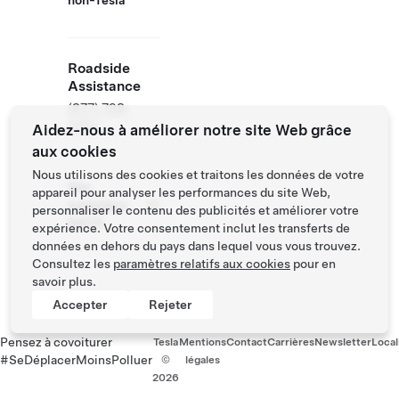
non-Tesla
Roadside
Assistance
(877) 798-
3752
Aidez-nous à améliorer notre site Web grâce
aux cookies
Nous utilisons des cookies et traitons les données de votre
Site
appareil pour analyser les performances du site Web,
partenaire
personnaliser le contenu des publicités et améliorer votre
NACS
expérience. Votre consentement inclut les transferts de
données en dehors du pays dans lequel vous vous trouvez.
Consultez les
paramètres relatifs aux cookies
pour en
savoir plus.
Accepter
Rejeter
Pensez à covoiturer
Tesla
Mentions
Contact
Carrières
Newsletter
Local
#SeDéplacerMoinsPolluer
©
légales
2026