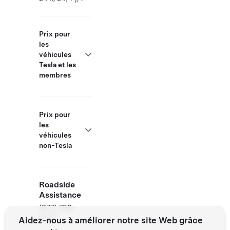
Prix pour
les
véhicules
Tesla et les
membres
Prix pour
les
véhicules
non-Tesla
Roadside
Assistance
(877) 798-
3752
Aidez-nous à améliorer notre site Web grâce