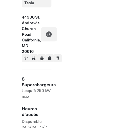
Tesla
44900 St.
Andrew's
Church
Road
California,
MD
20616
8
Superchargeurs
Jusqu'à 250 kW
max
Heures
d'accès
Disponible
24 h/24, 7 j/7