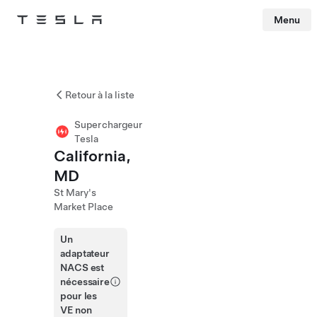
Menu
Tesla
Skip to main content
Retour à la liste
Superchargeur
Tesla
California,
MD
St Mary's
Market Place
Un
adaptateur
NACS est
nécessaire
pour les
VE non