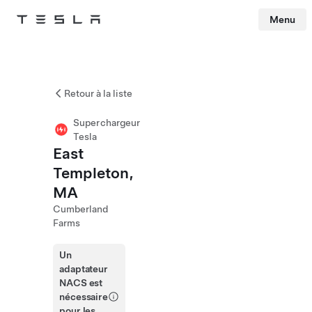
Menu
Tesla
Skip to main content
Retour à la liste
Superchargeur
Tesla
East
Templeton,
MA
Cumberland
Farms
Un
adaptateur
NACS est
nécessaire
pour les