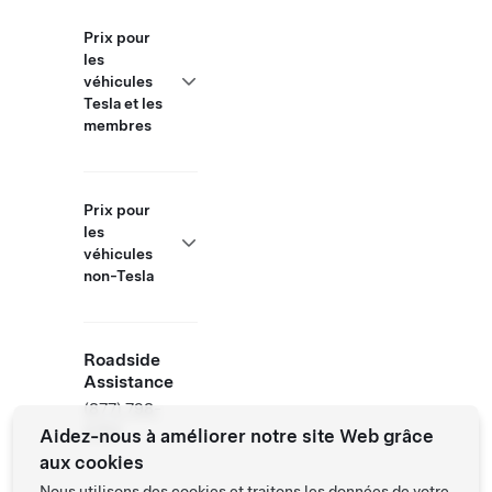
Prix pour
les
véhicules
Tesla et les
membres
Prix pour
les
véhicules
non-Tesla
Roadside
Assistance
(877) 798-
3752
Aidez-nous à améliorer notre site Web grâce
aux cookies
Nous utilisons des cookies et traitons les données de votre