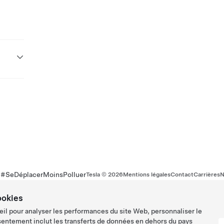
r #SeDéplacerMoinsPolluer
Tesla ©
2026
Mentions légales
Contact
Carrières
N
ookies
eil pour analyser les performances du site Web, personnaliser le
sentement inclut les transferts de données en dehors du pays