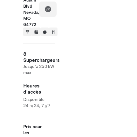
Austin
Blvd
Nevada,
MO
64772
8
Superchargeurs
Jusqu'à 250 kW
max
Heures
d'accès
Disponible
24 h/24, 7 j/7
Prix pour
les