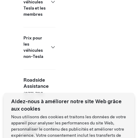
véhicules
Tesla et les
membres
Prix pour
les
véhicules
non-Tesla
Roadside
Assistance
(877) 798-
3752
Aidez-nous à améliorer notre site Web grâce
aux cookies
Nous utilisons des cookies et traitons les données de votre
Site
appareil pour analyser les performances du site Web,
partenaire
personnaliser le contenu des publicités et améliorer votre
NACS
expérience. Votre consentement inclut les transferts de