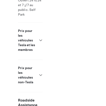
Ouvert 24 h/24
et 7 j/7 au
public. Self
Park
Prix pour
les
véhicules
Tesla et les
membres
Prix pour
les
véhicules
non-Tesla
Roadside
Assistance