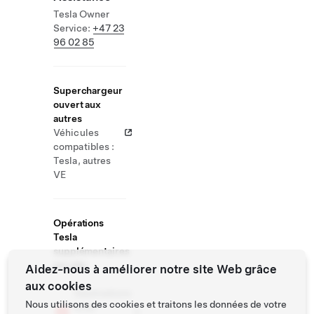
Tesla Owner
Service:
+47 23
96 02 85
Superchargeur
ouvert aux
autres
Véhicules
compatibles :
Tesla, autres
VE
Opérations
Tesla
supplémentaires
sur site
Aidez-nous à améliorer notre site Web grâce
aux cookies
Destinations
Nous utilisons des cookies et traitons les données de votre
avec