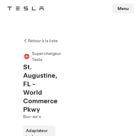
Menu
Tesla
Skip to main content
Retour à la liste
Superchargeur
Tesla
St.
Augustine,
FL -
World
Commerce
Pkwy
Buc-ee's
Adaptateur