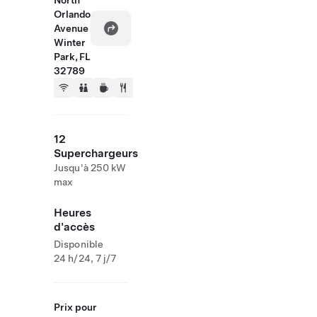
North
Orlando
Avenue
Winter
Park, FL
32789
12
Superchargeurs
Jusqu'à 250 kW
max
Heures
d'accès
Disponible
24 h/24, 7 j/7
Prix pour