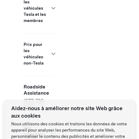
les
véhicules
Tesla et les
membres
Prix pour
les
véhicules
non-Tesla
Roadside
Assistance
(877) 798-
3752
Aidez-nous à améliorer notre site Web grâce
aux cookies
Nous utilisons des cookies et traitons les données de votre
Site
appareil pour analyser les performances du site Web,
partenaire
personnaliser le contenu des publicités et améliorer votre