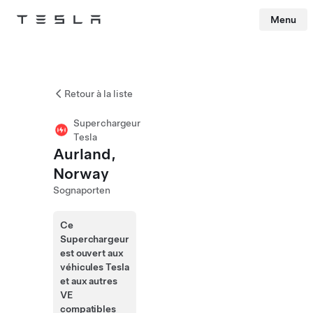
Menu
Tesla
Skip to main content
Retour à la liste
Superchargeur
Tesla
Aurland,
Norway
Sognaporten
Ce
Superchargeur
est ouvert aux
véhicules Tesla
et aux autres
VE
compatibles