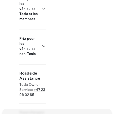
les
véhicules
Tesla et les
membres
Prix pour
les
véhicules
non-Tesla
Roadside
Assistance
Tesla Owner
Service:
+47 23
96 02 85
Superchargeur