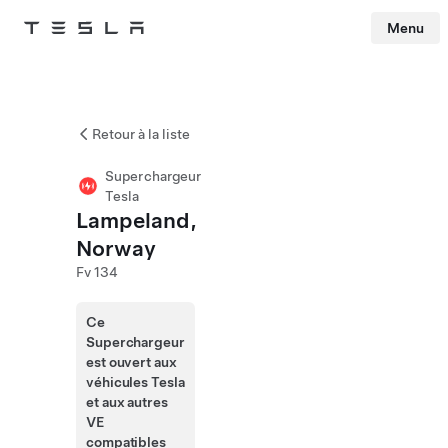
Menu
Tesla
Skip to main content
Retour à la liste
Superchargeur
Tesla
Lampeland,
Norway
Fv 134
Ce
Superchargeur
est ouvert aux
véhicules Tesla
et aux autres
VE
compatibles