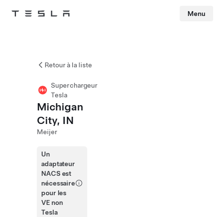
Menu
Tesla
Skip to main content
Retour à la liste
Superchargeur
Tesla
Michigan
City, IN
Meijer
Un
adaptateur
NACS est
nécessaire
pour les
VE non
Tesla