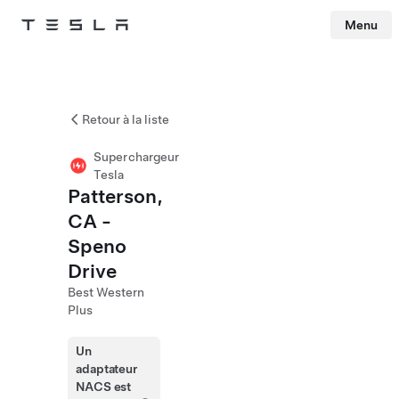
Menu
Tesla
Skip to main content
Retour à la liste
Superchargeur
Tesla
Patterson,
CA -
Speno
Drive
Best Western
Plus
Un
adaptateur
NACS est