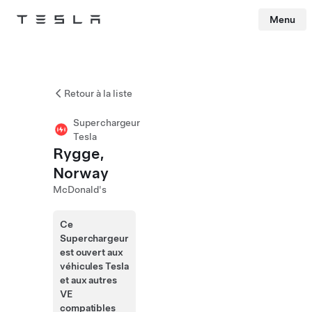
Menu
Tesla
Skip to main content
Retour à la liste
Superchargeur
Tesla
Rygge,
Norway
McDonald's
Ce
Superchargeur
est ouvert aux
véhicules Tesla
et aux autres
VE
compatibles