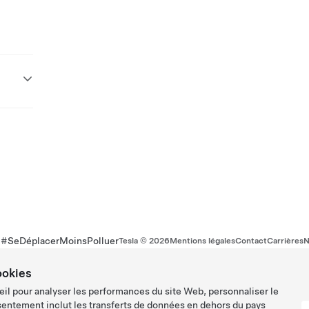
r #SeDéplacerMoinsPolluer
Tesla ©
2026
Mentions légales
Contact
Carrières
N
ookies
eil pour analyser les performances du site Web, personnaliser le
sentement inclut les transferts de données en dehors du pays