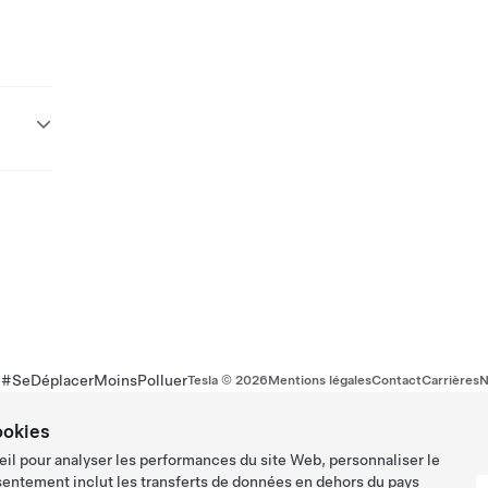
r #SeDéplacerMoinsPolluer
Tesla ©
2026
Mentions légales
Contact
Carrières
N
ookies
eil pour analyser les performances du site Web, personnaliser le
sentement inclut les transferts de données en dehors du pays