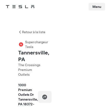
Menu
Tesla
Skip to main content
Retour à la liste
Superchargeur
Tesla
Tannersville,
PA
The Crossings
Premium
Outlets
1000
Premium
Outlets Dr
Tannersville,
PA 18372-