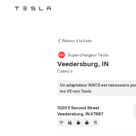
Tesla
Skip to main content
Retour à la liste
Superchargeur Tesla
Veedersburg, IN
Casey's
Un adaptateur NACS est nécessaire po
les VE non Tesla
1020 E Second Street
Veedersburg, IN 47987