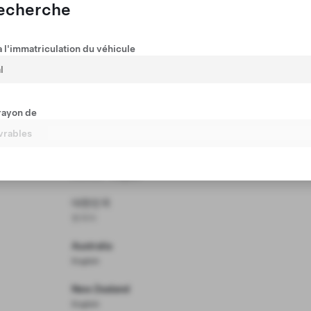
English
recherche
日本
日本語
 l'immatriculation du véhicule
Malaysia
English
rayon de
Singapore
English
Thailand
ภาษาไทย
English
대한민국
한국어
Australia
English
New Zealand
English