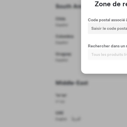
Zone de 
Model Y
South America
Prix
Chile
Code postal associé à
Español
Comptant
Colombia
Español
Rechercher dans un 
Uruguay
Español
Middle-East
ישראל
עִברִית
UAE
English
اَلْعَرَبِيَّةُ