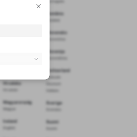
Português
Deutschland
România
Deutsch
Română
Ελλάδα
Slovensko
Ελληνικά
Slovenčina
España
Slovenija
Español
Slovenščina
France
Switzerland
Français
Français
Hrvatska
Deutsch
Hrvatski
Italiano
Magyarország
Sverige
Magyar
Svenska
Ireland
Suomi
English
Suomi