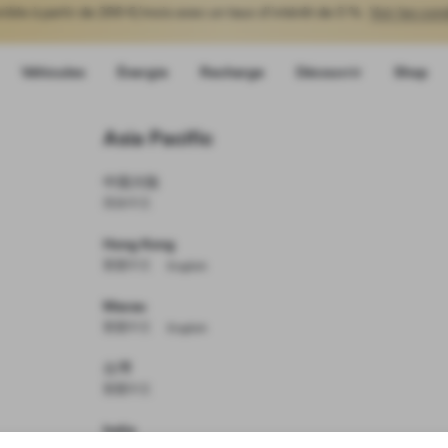
ible à partir de 299 €/mois avec un taux d'intérêt de 0 %.
Voir les con
Véhicules
Énergie
Recharge
Découvrir
Shop
Asia Pacific
s
中国大陆
简体中文
Vous ne trouvez pas la Tesla q
ts
Hong Kong
繁體中文
English
s
Parcourir les véhicules d'
Macau
繁體中文
English
Créez votre Model 
台灣
繁體中文
India