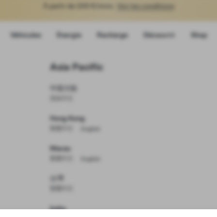
À partir de 249 €/mois.
Voir les conditions
Véhicules
Énergie
Recharge
Découvrir
Shop
Asia Pacific
s
中国大陆
简体中文
Vous ne trouvez pas la Tesla q
ts
Hong Kong
繁體中文
English
s
Parcourir les véhicules d'
Macau
繁體中文
English
Créez votre Model 
台灣
繁體中文
India