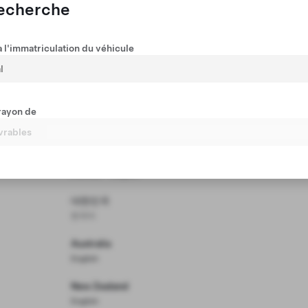
English
recherche
日本
日本語
 l'immatriculation du véhicule
Malaysia
English
rayon de
Singapore
English
Thailand
ภาษาไทย
English
대한민국
한국어
Australia
English
New Zealand
English