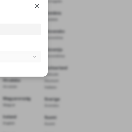
Português
Deutschland
România
Deutsch
Română
Ελλάδα
Slovensko
Ελληνικά
Slovenčina
España
Slovenija
Español
Slovenščina
France
Switzerland
Français
Français
Hrvatska
Deutsch
Hrvatski
Italiano
Magyarország
Sverige
Magyar
Svenska
Ireland
Suomi
English
Suomi