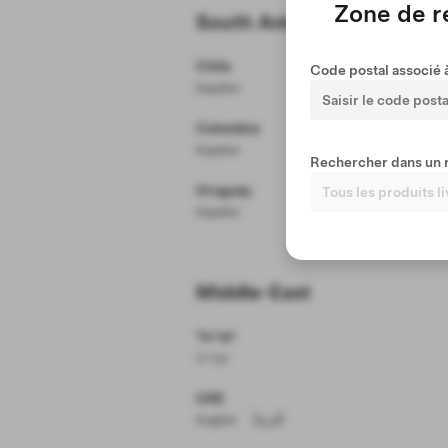
Zone de 
Model Y
South America
Prix
Chile
Code postal associé à
Español
Comptant
Colombia
Español
Rechercher dans un 
Uruguay
Español
Middle-East
ישראל
עִברִית
UAE
English
اَلْعَرَبِيَّةُ