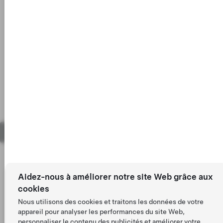
Première immatriculation : 28 avr. 2023
18"
Couleur
Jantes
Intérieur
Tesla © 2026
Mentions légales
Aidez-nous à améliorer notre site Web grâce aux
cookies
Nous utilisons des cookies et traitons les données de votre
appareil pour analyser les performances du site Web,
personnaliser le contenu des publicités et améliorer votre