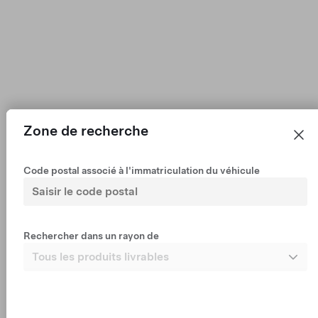
Propulsion
29 300 €
•
TVA récupérable
Véhicule d'occasion certifié remis en état de 2022 avec
58 495 km
407 km autonomie (est.)
Première immatriculation : 22 août 2022
18"
Couleur
Jantes
Intérieur
Zone de recherche
Prise en charge disponible dès maintenant à Les Pennes-Mirabeau
Code postal associé à l'immatriculation du véhicule
Rechercher dans un rayon de