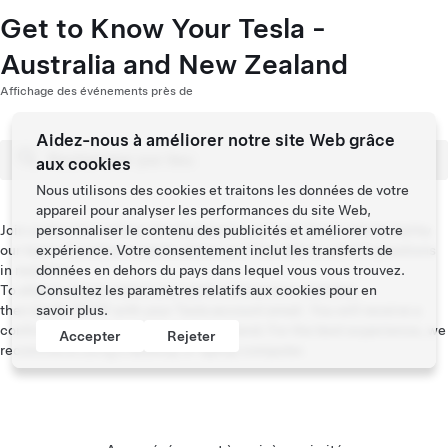
Get to Know Your Tesla -
Australia and New Zealand
Affichage des événements près de
Aidez-nous à améliorer notre site Web grâce
aux cookies
Nous utilisons des cookies et traitons les données de votre
appareil pour analyser les performances du site Web,
Join us for a live online introduction to your new Tesla vehicle led by
personnaliser le contenu des publicités et améliorer votre
our team of product experts where you’ll be able to submit questions
expérience. Votre consentement inclut les transferts de
in real time.
données en dehors du pays dans lequel vous vous trouvez.
To attend, please select your preferred session and date,
Consultez les
paramètres relatifs aux cookies
pour en
then kindly RSVP with your Tesla account email. You will receive a
savoir plus.
confirmation email with the link to attend. For the best experience, we
Accepter
Rejeter
recommend using a desktop or laptop computer.