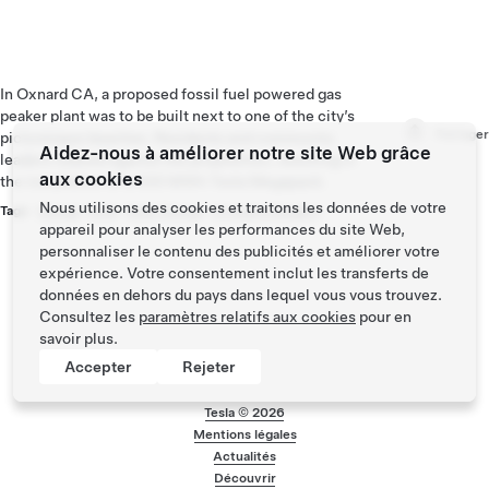
In Oxnard CA, a proposed fossil fuel powered gas
peaker plant was to be built next to one of the city’s
Partager
picturesque beaches. Residents and community
Aidez-nous à améliorer notre site Web grâce
leaders lobbied against the proposition, resulting in
aux cookies
the installation of a 400 MWh Tesla Megapack.
Nous utilisons des cookies et traitons les données de votre
Tags :
Energy
,
Solar
,
Solar Energy
,
V3 superchargers
appareil pour analyser les performances du site Web,
personnaliser le contenu des publicités et améliorer votre
expérience. Votre consentement inclut les transferts de
données en dehors du pays dans lequel vous vous trouvez.
Consultez les
paramètres relatifs aux cookies
pour en
savoir plus.
Accepter
Rejeter
Tesla ©
2026
Mentions légales
Menu de bas de pa
Actualités
Découvrir