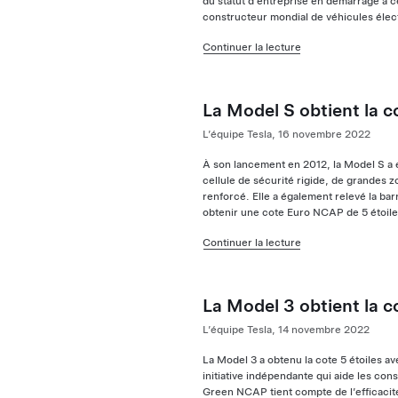
du statut d’entreprise en démarrage à c
constructeur mondial de véhicules élec
Continuer la lecture
La Model S obtient la c
L’équipe Tesla, 16 novembre 2022
À son lancement en 2012, la Model S a é
cellule de sécurité rigide, de grandes zo
renforcé. Elle a également relevé la bar
obtenir une cote Euro NCAP de 5 étoiles
Continuer la lecture
La Model 3 obtient la c
L’équipe Tesla, 14 novembre 2022
La Model 3 a obtenu la cote 5 étoiles 
initiative indépendante qui aide les con
Green NCAP tient compte de l’efficacité