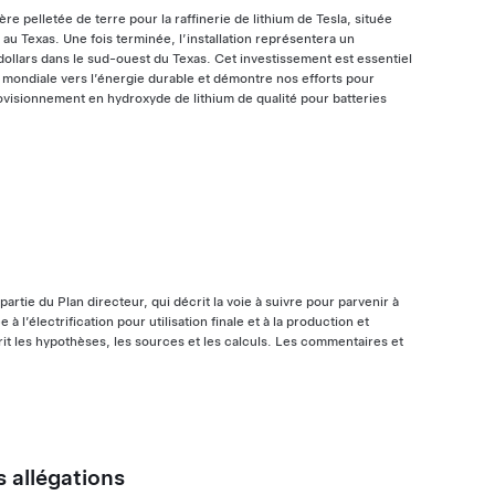
e pelletée de terre pour la raffinerie de lithium de Tesla, située
au Texas. Une fois terminée, l’installation représentera un
dollars dans le sud-ouest du Texas. Cet investissement est essentiel
n mondiale vers l’énergie durable et démontre nos efforts pour
visionnement en hydroxyde de lithium de qualité pour batteries
artie du Plan directeur, qui décrit la voie à suivre pour parvenir à
 l’électrification pour utilisation finale et à la production et
it les hypothèses, les sources et les calculs. Les commentaires et
 allégations