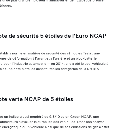
elui de plus grand employeur manufacturier de l’État et de premier
triques.
ote de sécurité 5 étoiles de l’Euro NCAP
tabli la norme en matière de sécurité des véhicules Tesla : une
nes de déformation à l’avant et à l’arrière et un bloc-batterie
re pour l’industrie automobile — en 2014, elle a été le seul véhicule à
 et une cote 5 étoiles dans toutes les catégories de la NHTSA.
ote verte NCAP de 5 étoiles
avec un indice global pondéré de 9,8/10 selon Green NCAP, une
sommateurs à évaluer la durabilité des véhicules. Dans son analyse,
 énergétique d’un véhicule ainsi que de ses émissions de gaz à effet