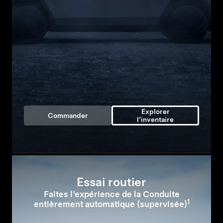
Explorer
Commander
l’inventaire
Essai routier
Faites l’expérience de la Conduite
1
entièrement automatique (supervisée)