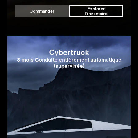
Explorer
Commander
l’inventaire
Cybertruck
3 mois Conduite entièrement automatique
(supervisée)