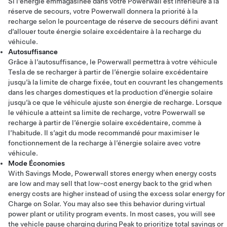
Si l’énergie emmagasinée dans votre Powerwall est inférieure à la
réserve de secours, votre Powerwall donnera la priorité à la
recharge selon le pourcentage de réserve de secours défini avant
d’allouer toute énergie solaire excédentaire à la recharge du
véhicule.
Autosuffisance
Grâce à l’autosuffisance, le Powerwall permettra à votre véhicule
Tesla de se recharger à partir de l’énergie solaire excédentaire
jusqu’à la limite de charge fixée, tout en couvrant les changements
dans les charges domestiques et la production d’énergie solaire
jusqu’à ce que le véhicule ajuste son énergie de recharge. Lorsque
le véhicule a atteint sa limite de recharge, votre Powerwall se
recharge à partir de l’énergie solaire excédentaire, comme à
l’habitude. Il s’agit du mode recommandé pour maximiser le
fonctionnement de la recharge à l’énergie solaire avec votre
véhicule.
Mode Économies
With Savings Mode, Powerwall stores energy when energy costs
are low and may sell that low-cost energy back to the grid when
energy costs are higher instead of using the excess solar energy for
Charge on Solar. You may also see this behavior during virtual
power plant or utility program events. In most cases, you will see
the vehicle pause charging during Peak to prioritize total savings or