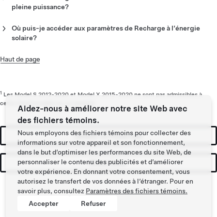
variabilité de l’énergie solaire et des charges domestiques.
à être branché recevra toute l’énergie solaire excédentaire
mode arrêt, puis rallumez-le.
pleine puissance?
jusqu’à ce qu’il atteigne la limite de recharge que vous avez
Cliquez sur la bannière d’accueil « Recharge à l’énergie
Si vous êtes pressé et devez recharger votre véhicule
définie. Une fois cette limite atteinte, l’énergie solaire
solaire » sur l’écran de votre véhicule et terminez la
rapidement, vous pouvez augmenter votre limite de charge
Où puis-je accéder aux paramètres de Recharge à l’énergie
excédentaire sera envoyée au deuxième véhicule.
configuration.
inférieure. Cela permettra à votre véhicule de se recharger à la
solaire?
puissance maximale autorisée à partir de l’énergie solaire, de
Pour accéder aux paramètres de Recharge à l’énergie solaire,
l’énergie emmagasinée ou du réseau.
appuyez sur l’icône en forme d’éclair dans le profil de votre
Haut de page
Remarque
: Assurez-vous que votre Powerwall est à proximité
véhicule, dans l’application Tesla. Accédez au menu pour
lors du jumelage du téléphone.
désactiver la fonction. Ces paramètres sont disponibles même
si le véhicule ne se trouve pas à l’emplacement Recharge à
1
Les Model S 2012-2020 et Model X 2015-2020 ne sont pas admissibles à
l’énergie solaire.
cette fonctionnalité en ce moment.
Aidez-nous à améliorer notre site Web avec
des fichiers témoins.
Nous employons des fichiers témoins pour collecter des
Obtenir un Powerwall
informations sur votre appareil et son fonctionnement,
dans le but d’optimiser les performances du site Web, de
personnaliser le contenu des publicités et d’améliorer
Mises à jour
votre expérience. En donnant votre consentement, vous
autorisez le transfert de vos données à l’étranger. Pour en
savoir plus, consultez
Paramètres des fichiers témoins.
Accepter
Refuser