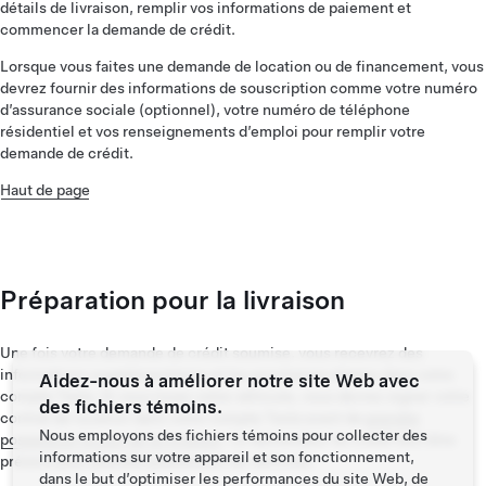
détails de livraison, remplir vos informations de paiement et
commencer la demande de crédit.
Lorsque vous faites une demande de location ou de financement, vous
devrez fournir des informations de souscription comme votre numéro
d’assurance sociale (optionnel), votre numéro de téléphone
résidentiel et vos renseignements d’emploi pour remplir votre
demande de crédit.
Haut de page
Préparation pour la livraison
Une fois votre demande de crédit soumise, vous recevrez des
informations supplémentaires et les prochaines étapes dans votre
Aidez-nous à améliorer notre site Web avec
compte Tesla. Si vous louez votre véhicule, vous devrez signer votre
des fichiers témoins.
contrat de location dans votre compte Tesla avant de
prendre
Nous employons des fichiers témoins pour collecter des
possession le jour de la livraison
. Le demandeur du crédit doit être
informations sur votre appareil et son fonctionnement,
présent pour prendre possession du véhicule.
dans le but d’optimiser les performances du site Web, de