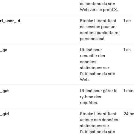
du contenu du site
Web vers le profil X.
rl_user_id
Stocke l'identifiant
1 an
de session pour un
contenu publicitaire
personnalisé.
_ga
Utilisé pour
1 an
recueillir des
données
statistiques sur
l'utilisation du site
Web.
_gat
Utilisé pour gérer le
1 min
rythme des
requêtes.
_gid
Stocke l'identifiant
24 h
unique des données
statistiques sur
l'utilisation du site