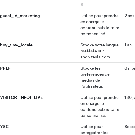
X.
guest_id_marketing
Utilisé pour prendre
2 ans
en charge le
contenu publicitaire
personnalisé.
buy_flow_locale
Stocke votre langue
1 an
préférée sur
shop.tesla.com.
PREF
Stocke les
8 mo
préférences de
médias de
l'utilisateur.
VISITOR_INFO1_LIVE
Utilisé pour prendre
180 j
en charge le
contenu publicitaire
personnalisé.
YSC
Utilisé pour
Sess
enregistrer les