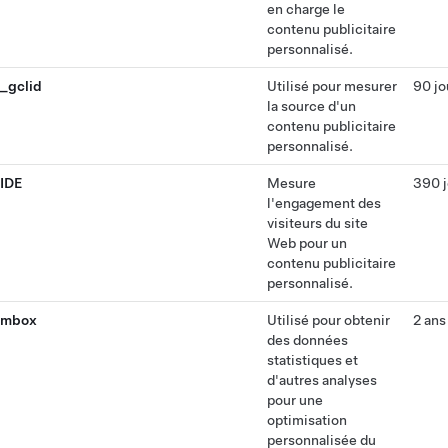
en charge le
contenu publicitaire
personnalisé.
_gclid
Utilisé pour mesurer
90 jo
la source d'un
contenu publicitaire
personnalisé.
IDE
Mesure
390 j
l'engagement des
visiteurs du site
Web pour un
contenu publicitaire
personnalisé.
mbox
Utilisé pour obtenir
2 ans
des données
statistiques et
d'autres analyses
pour une
optimisation
personnalisée du