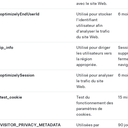
avec le site Web.
optimizelyEndUserId
Utilisé pour stocker
6 mo
l'identifiant
utilisateur afin
d'analyser le trafic
du site Web.
ip_info
Utilisé pour diriger
Sessi
les utilisateurs vers
suppr
la région
ferme
appropriée.
navig
optimizelySession
Utilisé pour analyser
6 mo
le trafic du site
Web.
test_cookie
Test du
15 mi
fonctionnement des
paramètres de
cookies.
VISITOR_PRIVACY_METADATA
Utilisées par
90 jo