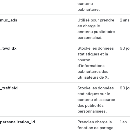
contenu
publicitaire.
muc_ads
Utilisé pour prendre
2 ans
en charge le
contenu publicitaire
personnalisé.
_twclidx
Stocke les données
90 jo
statistiques et la
source
d'informations
publicitaires des
utilisateurs de X.
_trafficid
Stocke les données
90 jo
statistiques sur le
contenu et la source
des publicités
personnalisées.
personalization_id
Prend en charge la
1 an
fonction de partage