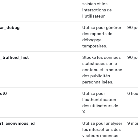
saisies et les
interactions de
l'utilisateur.
ar_debug
Utilisé pour générer
90 jo
des rapports de
débogage
temporaires.
_trafficid_hist
Stocke les données
90 jo
statistiques sur le
contenu et la source
des publicités
personnalisées.
ct0
Utilisé pour
6 heu
l'authentification
des utilisateurs de
X.
rl_anonymous_id
Utilisé pour analyser
9 mo
les interactions des
visiteurs inconnus