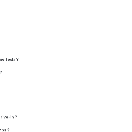
pplication Tesla Diner sur l'écran tactile
restaurer au Tesla Diner.
otre véhicule Tesla. Le Tesla Diner est
 pour le petit-déjeuner, le déjeuner et le
ne Tesla ?
n adaptateur, vous pouvez le recharger
 ?
re arrivée.
s depuis l'écran tactile de leur
drive-in ?
le toit panoramique.
mps ?