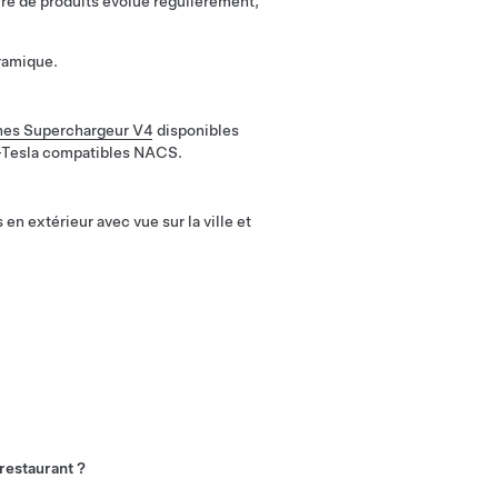
fre de produits évolue régulièrement,
oramique.
nes Superchargeur V4
disponibles
on-Tesla compatibles NACS.
en extérieur avec vue sur la ville et
restaurant ?