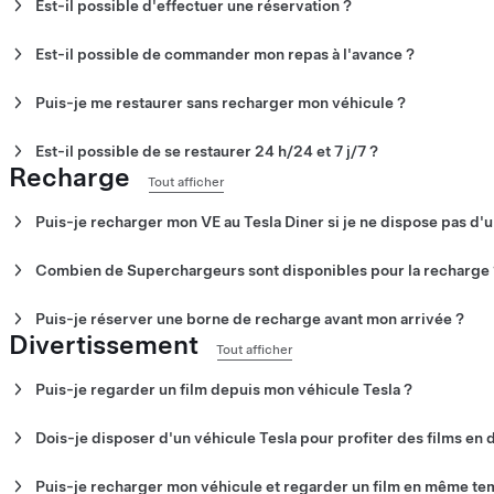
Est-il possible d'effectuer une réservation ?
Non. Il n'est pas possible de faire de réservations.
Est-il possible de commander mon repas à l'avance ?
Oui. Vous pouvez commander votre repas à l'avance en utilisant l'a
de votre véhicule Tesla.
Puis-je me restaurer sans recharger mon véhicule ?
Oui. Vous n'êtes pas obligé de recharger votre véhicule pour vous 
Est-il possible de se restaurer 24 h/24 et 7 j/7 ?
Recharge
Oui. Vous pouvez commander votre repas 24 h/24 et 7 j/7 depuis v
Tout afficher
ouvert au public de 6 h à minuit et propose un large choix de plats
dîner.
Puis-je recharger mon VE au Tesla Diner si je ne dispose pas d'u
Oui. Si vous disposez d'un véhicule compatible NACS et doté d'u
au Tesla Diner.
Combien de Superchargeurs sont disponibles pour la recharge
80 Superchargeurs V4 sont disponibles.
Puis-je réserver une borne de recharge avant mon arrivée ?
Divertissement
Non. Vous ne pouvez pas réserver une borne de recharge avant vot
Tout afficher
Puis-je regarder un film depuis mon véhicule Tesla ?
Oui. Les conducteurs de Tesla peuvent regarder et écouter les film
véhicule.
Dois-je disposer d'un véhicule Tesla pour profiter des films en 
Non. Vous pouvez regarder les films depuis l'espace extérieur ou 
Puis-je recharger mon véhicule et regarder un film en même te