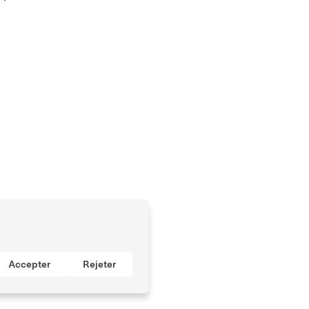
ger, vous pouvez regarder des films
ence-fiction aux lancements des fusées
s films en drive-in. Cependant, vous
place.
 accomplir des tâches quotidiennes
 pouvez vous tenir informé(e) en
suivant
 confirmées.
Tesla Diner.
e de paiement enregistré dans votre
Accepter
Rejeter