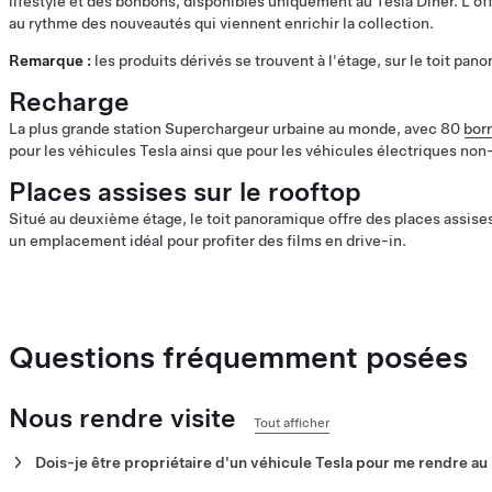
lifestyle et des bonbons, disponibles uniquement au Tesla Diner. L'of
au rythme des nouveautés qui viennent enrichir la collection.
Remarque :
les produits dérivés se trouvent à l'étage, sur le toit pan
Recharge
La plus grande station Superchargeur urbaine au monde, avec 80
bor
pour les véhicules Tesla ainsi que pour les véhicules électriques n
Places assises sur le rooftop
Situé au deuxième étage, le toit panoramique offre des places assises 
un emplacement idéal pour profiter des films en drive-in.
Questions fréquemment posées
Nous rendre visite
Tout afficher
Dois-je être propriétaire d'un véhicule Tesla pour me rendre au 
Non. Tous les visiteurs sont les bienvenus au Tesla Diner.