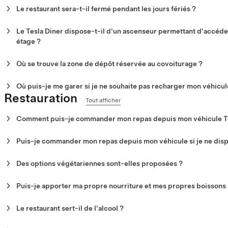
Le restaurant sera-t-il fermé pendant les jours fériés ?
Non. Le restaurant est ouvert 7 j/7, sans exception.
Le Tesla Diner dispose-t-il d'un ascenseur permettant d'accéd
Remarque :
les horaires d'ouverture sont susceptibles d'être mod
étage ?
Oui. Le Tesla Diner dispose d'un ascenseur permettant d'accéder
Où se trouve la zone de dépôt réservée au covoiturage ?
La zone de dépôt recommandée pour le covoiturage se trouve sur
Où puis-je me garer si je ne souhaite pas recharger mon véhicul
Restauration
Des parkings publics et des places de stationnement sont disponi
Tout afficher
Comment puis-je commander mon repas depuis mon véhicule T
Commandez votre repas depuis votre véhicule en ouvrant l'applicat
votre véhicule.
Puis-je commander mon repas depuis mon véhicule si je ne disp
Non. Cependant, vous pouvez passer votre commande à l'intérieur
commande, puis choisir de manger votre repas sur place ou de l'e
Des options végétariennes sont-elles proposées ?
Oui. De nombreuses options végétariennes sont disponibles pour le
Puis-je apporter ma propre nourriture et mes propres boissons 
Non. La nourriture et les boissons extérieures ne sont pas autori
adresser au responsable des événements si vous souhaitez apport
Le restaurant sert-il de l'alcool ?
Non. Pour le moment, le Tesla Diner ne sert pas d'alcool.