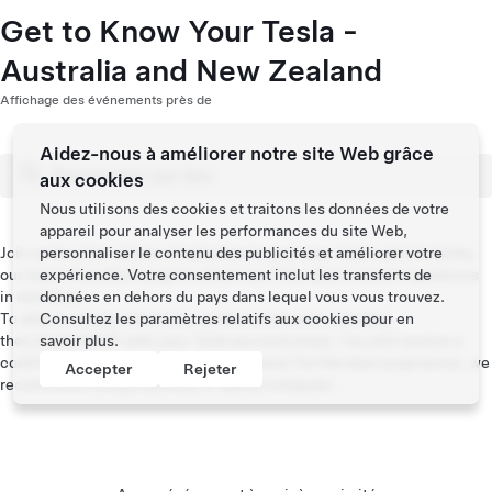
Get to Know Your Tesla -
Australia and New Zealand
Affichage des événements près de
Aidez-nous à améliorer notre site Web grâce
aux cookies
Nous utilisons des cookies et traitons les données de votre
appareil pour analyser les performances du site Web,
Join us for a live online introduction to your new Tesla vehicle led by
personnaliser le contenu des publicités et améliorer votre
our team of product experts where you’ll be able to submit questions
expérience. Votre consentement inclut les transferts de
in real time.
données en dehors du pays dans lequel vous vous trouvez.
To attend, please select your preferred session and date,
Consultez les
paramètres relatifs aux cookies
pour en
then kindly RSVP with your Tesla account email. You will receive a
savoir plus.
confirmation email with the link to attend. For the best experience, we
Accepter
Rejeter
recommend using a desktop or laptop computer.