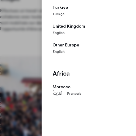
Türkiye
Effectuez un travail valorisant, développez vos compétences et
Türkçe
collaborez avec toutes les lignes de production.
Les stagiaires Tesla
sont mobilisés sur des projets importants tout en gagnant
United Kingdom
l'opportunité d'être embauchés à temps plein.
English
Other Europe
English
Africa
Morocco
اَلْعَرَبِيَّةُ
Français