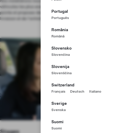
Nos installations nous permettent de construire certains des
véhicules les plus avancés au monde. Maîtrisez des techniques de
Portugal
pointe et proposez des produits durables par le biais de la vente, de la
Português
livraison et de l'entretien.
România
Română
Slovensko
Slovenčina
Slovenija
Slovenščina
Switzerland
Français
Deutsch
Italiano
Sverige
Svenska
Suomi
Suomi
Stages