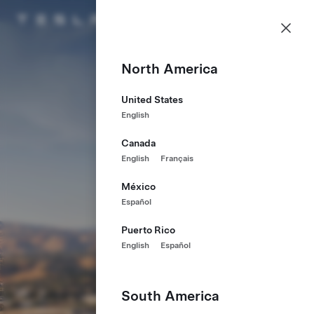
Carrières
Menu
Page d'accueil Tesla
Skip to main content
North America
United States
English
Canada
English
Français
México
Español
Puerto Rico
English
Español
South America