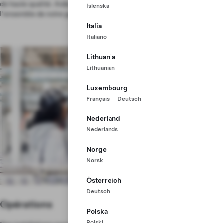
de haute qualité. Aidez-nous à préparer l'avenir en innovant dans
Íslenska
l'ensemble de notre gamme de véhicules.
Italia
Italiano
Lithuania
Lithuanian
Luxembourg
Français
Deutsch
Nederland
Nederlands
Norge
Norsk
Österreich
Deutsch
Opérations
Polska
Polski