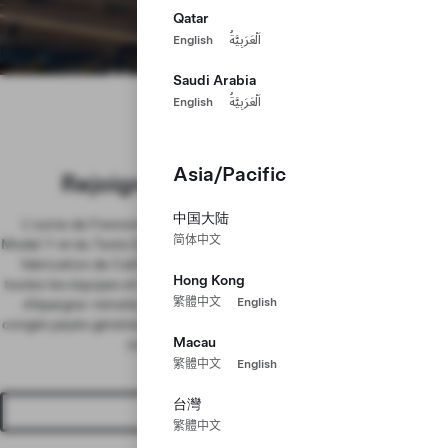
Qatar
English
اَلْعَرَبِيَّةُ
Usine de Fremont
Saudi Arabia
English
اَلْعَرَبِيَّةُ
Fremont, Californie
Asia/Pacific
Rejoignez-nous en Californie
中国大陆
L’usine de Fremont est le centre de production de la Model 3, la
简体中文
Model Y et du Tesla Optimus et constitue l’un des plus grands sites de
fabrication de Californie. Nous avons des postes à pourvoir dans
Hong Kong
toutes les équipes et à tous les niveaux, et nous proposons un régime
繁體中文
English
d’épargne-retraite 401(k) avec contribution de l’employeur, des
congés payés généreux, une couverture médicale, dentaire et optique
Macau
complète, et bien plus encore.
繁體中文
English
台灣
Voir les offres d'emploi
繁體中文