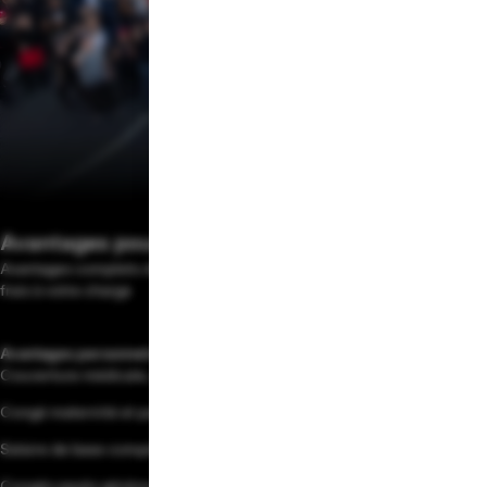
Avantages pour les collaborateurs
Avantages complets dès le premier jour et options disponibles sans
frais à votre charge
Avantages personnels
Couverture médicale, dentaire et optique complète
Congé maternité et paternité
Salaire de base compétitif et plan 401(k)
Congés payés généreux et horaires flexibles