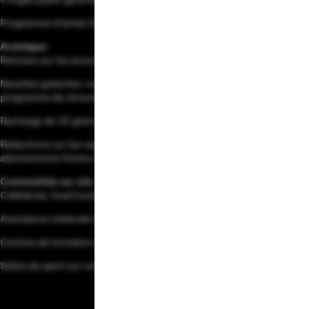
Programme d'achat d'actions à prix réduit
Avantages
Remises sur les accessoires et mises à niveau
Navettes gratuites, indemnités mensuelles au covoiturage et
programme de rémunération vélo-travail
Recharge de VE gratuite
Réductions sur les repas, voyages, forfaits téléphoniques,
abonnements fitness et bien plus encore
Commodités sur site
Cafétérias, food trucks et patios extérieurs
Assistance médicale en interne
Centres de formation sur site
Salles de sport sur certains sites