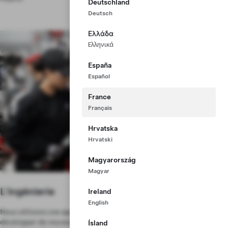
Deutschland
Deutsch
Ελλάδα
Ελληνικά
España
Español
France
Français
Hrvatska
Hrvatski
Magyarország
Magyar
L'ingénierie
Ireland
English
Nous utilisons une approche fondée sur les principes premiers pour
développer de nouveaux processus qui garantissent une production
Ísland