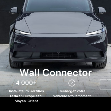
Wall Connector
4 000+
Installateurs Certifiés
Rechargez votre
Tesla en Europe et au
véhicule à tout moment
Moyen-Orient