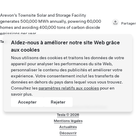
Arevon’s Townsite Solar and Storage Facility
generates 500,000 MWh annually, powering 60,000
Partager
homes and avoiding 400,000 tons of carbon dioxide
emissions per year.
Tags :
Energy
Aidez-nous à améliorer notre site Web grâce
,
Solar
,
Solar Energy
aux cookies
Nous utilisons des cookies et traitons les données de votre
appareil pour analyser les performances du site Web,
personnaliser le contenu des publicités et améliorer votre
expérience. Votre consentement inclut les transferts de
données en dehors du pays dans lequel vous vous trouvez.
Consultez les
paramètres relatifs aux cookies
pour en
savoir plus.
Accepter
Rejeter
Pensez à covoiturer #SeDéplacerMoinsPolluer
Tesla ©
2026
Menu de bas de pa
Mentions légales
Actualités
Découvrir