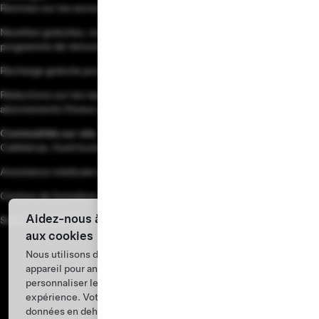
Remises sur les accessoires et mises à niveau
Navettes gratuites, indemnités mensuelles au covoiturage et
programme de rémunération vélo-travail
Recharge gratuite pour les VE disponible sur le lieu de travail
Réductions sur les repas, voyages, forfaits téléphoniques,
abonnements fitness et bien plus encore
Commodités sur site
Cafétérias, food trucks et patios extérieurs
Assistance médicale en interne
Centres de formation sur site
Aidez-nous à améliorer notre site Web grâce
Salles de sport sur certains sites
aux cookies
Nous utilisons des cookies et traitons les données de votre
appareil pour analyser les performances du site Web,
personnaliser le contenu des publicités et améliorer votre
expérience. Votre consentement inclut les transferts de
données en dehors du pays dans lequel vous vous trouvez.