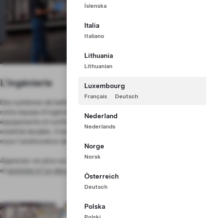
Íslenska
Italia
Italiano
Lithuania
Lithuanian
L'ingénierie
Luxembourg
Français
Deutsch
Des systèmes de batterie puissants aux technologies embarquées,
notre équipe d'ingénieurs développe de nouveaux processus,
Nederland
équipements et outillages pour nous aider à façonner l'avenir de la
Nederlands
mobilité durable. Créez le prochain Cybertruck ou poursuivez avec
nous l'amélioration de notre gamme de véhicules actuelle.
Norge
Norsk
Apprenez-en plus sur le développement des cellules de batterie Tesla
et
postulez à l'un des postes vacants
au sein de notre équipe Cell.
Österreich
Deutsch
Polska
Polski