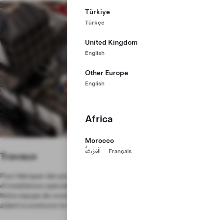
Türkiye
Türkçe
United Kingdom
English
Other Europe
English
Africa
Morocco
اَلْعَرَبِيَّةُ
Français
Travaux
Pour fabriquer des produits qui se démarquent, nous devons disposer
d'installations spécialement pensées à cet effet et uniques au monde.
Notre équipe de construction réinvente le concept d'usine en nous
aidant à construire le site de Gigafactory Texas à partir de rien.