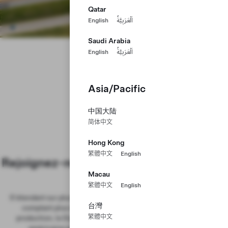
Qatar
English
اَلْعَرَبِيَّةُ
Saudi Arabia
English
اَلْعَرَبِيَّةُ
Asia/Pacific
Gigafactory
中国大陆
Austin, Texas
简体中文
Hong Kong
繁體中文
English
Rejoignez-nous dans notre siège social
mondial
Macau
繁體中文
English
S'étendant sur plus de 2 500 acres au bord du fleuve Colorado et
台灣
comptant plus de 10 millions de pieds carrés d'espace de
繁體中文
production, la Gigafactory Texas est une unité de production