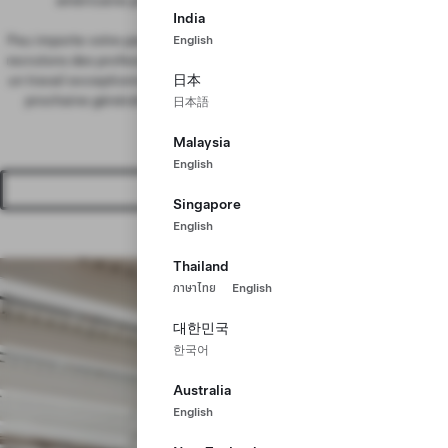
américaine pour le Model Y et la base du Cybertruck.
India
Peu importe votre parcours scolaire ou votre secteur d'activité, nous
English
recrutons des professionnels de tous niveaux. Si vous avez accompli
日本
un travail exceptionnel, rejoignez-nous pour résoudre les défis de la
prochaine génération en matière d'ingénierie, de fabrication et
日本語
d'exploitation.
Malaysia
English
Voir les offres d'emploi
Singapore
English
Thailand
ภาษาไทย
English
대한민국
한국어
Australia
English