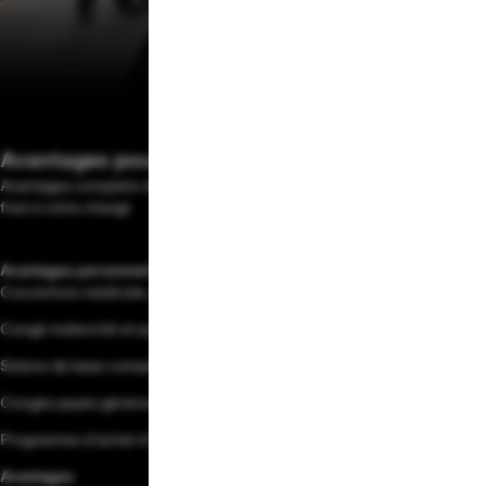
Avantages pour les collaborateurs
Avantages complets dès le premier jour et options disponibles sans
frais à votre charge
Avantages personnels
Couverture médicale, dentaire et optique
Congé maternité et paternité
Salaire de base compétitif et plan 401(k)
Congés payés généreux et horaires flexibles
Programme d'achat d'actions à prix réduit
Avantages