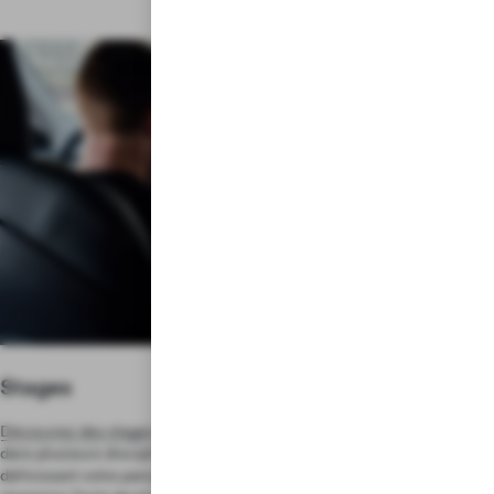
Stages
Découvrez des stages
qui vous permettront de participer à des projets
dans plusieurs disciplines tout en développant vos compétences, en
définissant votre parcours de carrière et en ayant un rôle concret. Les