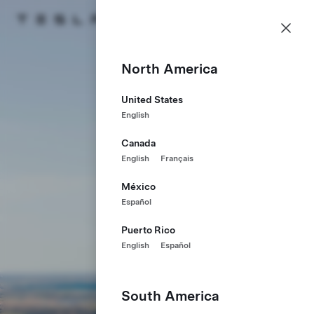
Carrières
Menu
Page d'accueil Tesla
Skip to main content
North America
United States
English
Canada
English
Français
México
Español
Puerto Rico
English
Español
South America