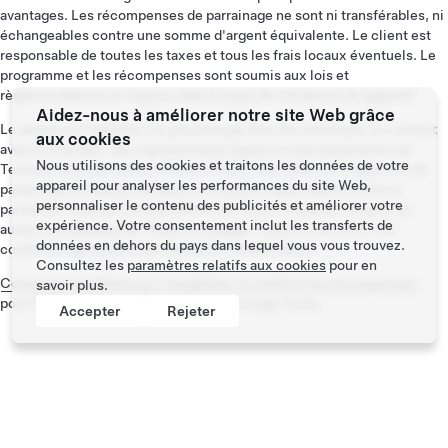
avantages. Les récompenses de parrainage ne sont ni transférables, ni
échangeables contre une somme d'argent équivalente. Le client est
responsable de toutes les taxes et tous les frais locaux éventuels. Le
programme et les récompenses sont soumis aux lois et
règlementations en vigueur dans le pays de résidence du gagnant.
Aidez-nous à améliorer notre site Web grâce
Le parrain et l'acheteur ne peuvent pas être des employés en contact
aux cookies
avec la clientèle, des représentants légaux ou des partenaires de
Nous utilisons des cookies et traitons les données de votre
Tesla ou toute personne affiliée à Tesla. Rien dans le Programme de
appareil pour analyser les performances du site Web,
parrainage ne saurait entraîner une quelconque relation entre le
personnaliser le contenu des publicités et améliorer votre
parrain et Tesla ou l'un des affiliés de Tesla. Le parrain ne peut en
expérience. Votre consentement inclut les transferts de
aucun cas représenter Tesla ou engager Tesla en son nom. Les
données en dehors du pays dans lequel vous vous trouvez.
conditions générales sont sujettes à modification.
Consultez les
paramètres relatifs aux cookies
pour en
Consultez les détails sur l'éligibilité, le crédit et les récompenses
savoir plus.
pour la phase 9 du programme de parrainage Tesla.
Accepter
Rejeter
Tesla ©
2026