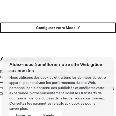
Configurez votre Model Y
Après votre essai
Aidez-nous à améliorer notre site Web grâce
aux cookies
Restituez votre véhicule Tesla et posez vos questions à un conseiller.
Si vous souhaitez commander votre Tesla, un conseiller peut
Nous utilisons des cookies et traitons les données de votre
également vous expliquer comment configurer et commander votre
appareil pour analyser les performances du site Web,
véhicule. Par ailleurs, vous pouvez
consulter et parcourir en ligne nos
personnaliser le contenu des publicités et améliorer votre
véhicules Tesla disponibles
à tout moment.
expérience. Votre consentement inclut les transferts de
données en dehors du pays dans lequel vous vous trouvez.
Consultez les
paramètres relatifs aux cookies
pour en
savoir plus.
Accepter
Rejeter