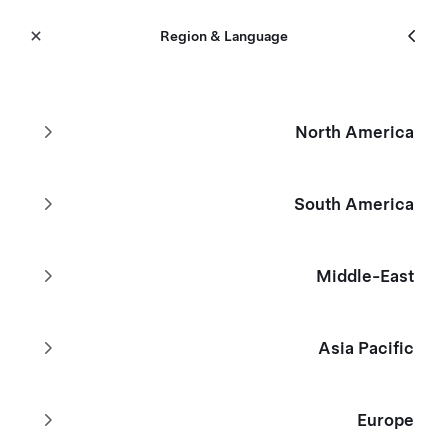
תפריט
Tesla
Region & Language
Skip to main content
בעלות קודמת מאושר
North America
מסננים
South America
לא מוצאים את ה-Tesla שאתם מחפשים?
Middle-East
עיין במלאי קיים
Asia Pacific
עצב את Model Y שלך בהתאמה אישית
Europe