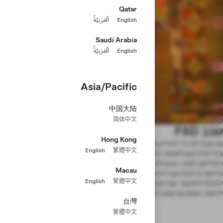
Qatar
English
اَلْعَرَبِيَّةُ
Saudi Arabia
English
اَلْعَرَبِيَّةُ
Asia/Pacific
中国大陆
简体中文
שבב FSD
Hong Kong
בנו שבבי AI כדי להריץ את תוכנת ה-Full Self-Driving שלנו, תוך התחשבות
English
繁體中文
בכל פרט קטן לשיפור אדריכלי ומיקרו-אדריכלי ותוך סחיטת המקסימום מביצועי
הסיליקון לוואט. בצעו תכנון-רצפות, תזמון וניתוחיים עוצמתיים של העיצוב. כתבו
Macau
בדיקות נרחבות עם דירוג תוצאות כדי לאמת פונקציונליות וביצועים. הטמיעו נהגים
English
繁體中文
לתכנת ולתקשר עם השבב, תוך התמקדות באופטימיזציה של ביצועים ויתירות.
לבסוף, אמתו את שבב הסיליקון והביאו אותו לייצור המוני בכלי הרכב שלנו.
台灣
繁體中文