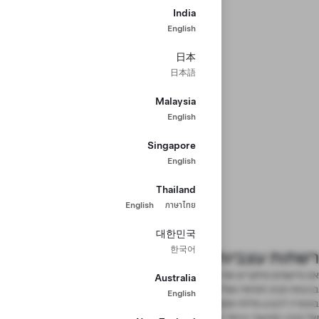
India
English
日本
日本語
Malaysia
English
Singapore
English
Thailand
English
ภาษาไทย
대한민국
한국어
רשתות עצביות
אנו מיישמים מחקרים פורצי דרך להכשרת רשתות עצביות עמוקות העוסקות
Australia
בבעיות סביב תפיסה ושליטה. רשתות המצלמה שלנו מנתחות תמונות גולמיות
English
במטרה לבצע פילוח סמנטי, זיהוי אובייקטים והערכת עומק חד-עינית. הרשתות
של מבט-ממעוף-ציפור שלנו אוספות נתונים מכלל המצלמות כדי להציג את