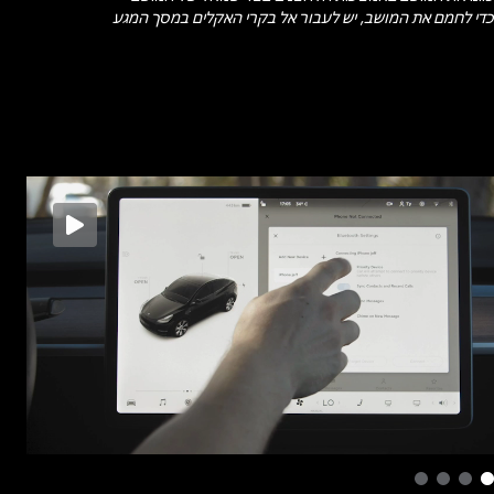
(Adjustments) > מראות (Mirrors), בחרו מראה והשתמשו בלחצן הגלילה
השמאלי על ההגה