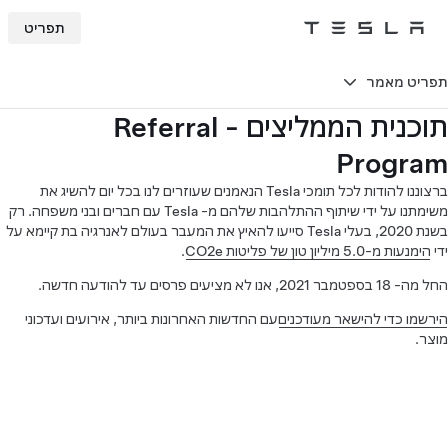
תפריט
Tesla
Skip to main content
תפריט מאמר
תוכנית הממליצים - Referral
Program
ברצוננו להודות לכל תומכי Tesla הנאמנים שעוזרים לנו בכל יום להשיג את
משימתנו על ידי שיתוף ההתלהבות שלהם מ- Tesla עם חברים ובני משפחה. רק
בשנת 2020, בעלי Tesla סייעו להאיץ את המעבר בעולם לאנרגיה בת קיימא על
ידי
הימנעות מ-5.0 מיליון טון של פליטות CO2e
.
החל מה- 18 בספטמבר 2021, אנו לא מציעים פרסים עד להודעה חדשה.
הירשמו כדי להישאר מעודכנים
עם החדשות האחרונות ביותר, אירועים ועדכוני
מוצר.