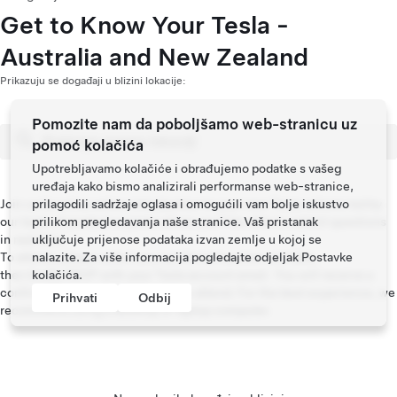
Get to Know Your Tesla -
Australia and New Zealand
Prikazuju se događaji u blizini lokacije:
Pomozite nam da poboljšamo web-stranicu uz
pomoć kolačića
Upotrebljavamo kolačiće i obrađujemo podatke s vašeg
uređaja kako bismo analizirali performanse web-stranice,
Join us for a live online introduction to your new Tesla vehicle led by
prilagodili sadržaje oglasa i omogućili vam bolje iskustvo
our team of product experts where you’ll be able to submit questions
prilikom pregledavanja naše stranice. Vaš pristanak
in real time.
uključuje prijenose podataka izvan zemlje u kojoj se
To attend, please select your preferred session and date,
nalazite. Za više informacija pogledajte odjeljak
Postavke
then kindly RSVP with your Tesla account email. You will receive a
kolačića
.
confirmation email with the link to attend. For the best experience, we
Prihvati
Odbij
recommend using a desktop or laptop computer.