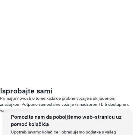
Isprobajte sami
Primajte novosti o tome kada će probne vožnje s uključenom
značajkom Potpuno samostalne vožnje (s nadzorom) biti dostupne u
vašem području.
Pomozite nam da poboljšamo web-stranicu uz
pomoć kolačića
Upotrebljavamo kolačiće i obrađujemo podatke s vašeg