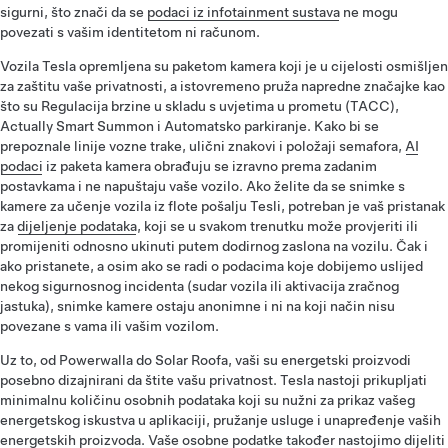
sigurni, što znači da se
podaci iz infotainment sustava
ne mogu
povezati s vašim identitetom ni računom.
Vozila Tesla opremljena su paketom kamera koji je u cijelosti osmišljen
za zaštitu vaše privatnosti, a istovremeno pruža napredne značajke kao
što su Regulacija brzine u skladu s uvjetima u prometu (TACC),
Actually Smart Summon i Automatsko parkiranje. Kako bi se
prepoznale linije vozne trake, ulični znakovi i položaji semafora,
AI
podaci
iz paketa kamera obrađuju se izravno prema zadanim
postavkama i ne napuštaju vaše vozilo. Ako želite da se snimke s
kamere za učenje vozila iz flote pošalju Tesli, potreban je vaš pristanak
za
dijeljenje podataka
, koji se u svakom trenutku može provjeriti ili
promijeniti odnosno ukinuti putem dodirnog zaslona na vozilu. Čak i
ako pristanete, a osim ako se radi o podacima koje dobijemo uslijed
nekog sigurnosnog incidenta (sudar vozila ili aktivacija zračnog
jastuka), snimke kamere ostaju anonimne i ni na koji način nisu
povezane s vama ili vašim vozilom.
Uz to, od Powerwalla do Solar Roofa, vaši su energetski proizvodi
posebno dizajnirani da štite vašu privatnost. Tesla nastoji prikupljati
minimalnu količinu osobnih podataka koji su nužni za prikaz vašeg
energetskog iskustva u aplikaciji, pružanje usluge i unapređenje vaših
energetskih proizvoda. Vaše osobne podatke također nastojimo dijeliti