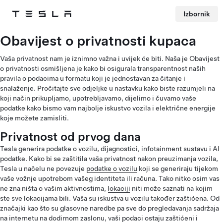
Izbornik
Tesla
Skip to main content
Obavijest o privatnosti kupaca
Vaša privatnost nam je iznimno važna i uvijek će biti. Naša je Obavijest
o privatnosti osmišljena je kako bi osigurala transparentnost naših
pravila o podacima u formatu koji je jednostavan za čitanje i
snalaženje. Pročitajte sve odjeljke u nastavku kako biste razumjeli na
koji način prikupljamo, upotrebljavamo, dijelimo i čuvamo vaše
podatke kako bismo vam najbolje iskustvo vozila i električne energije
koje možete zamisliti.
Privatnost od prvog dana
Tesla generira podatke o vozilu, dijagnostici, infotainment sustavu i AI
podatke. Kako bi se zaštitila vaša privatnost nakon preuzimanja vozila,
Tesla u načelu ne povezuje
podatke o vozilu
koji se generiraju tijekom
vaše vožnje upotrebom vašeg identiteta ili računa. Tako nitko osim vas
ne zna ništa o vašim aktivnostima,
lokaciji
niti može saznati na kojim
ste sve lokacijama bili. Vaša su iskustva u vozilu također zaštićena. Od
značajki kao što su glasovne naredbe pa sve do pregledavanja sadržaja
na internetu na dodirnom zaslonu, vaši podaci ostaju zaštićeni i