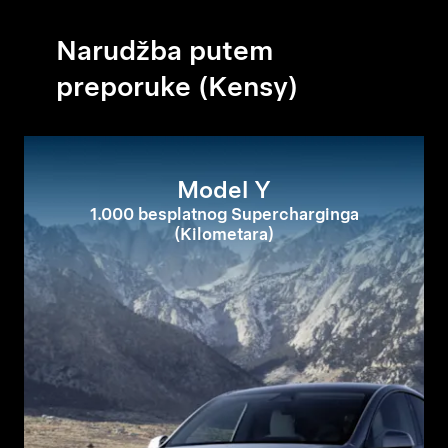
Narudžba putem
preporuke (Kensy)
Model Y
1.000 besplatnog Supercharginga
(Kilometara)