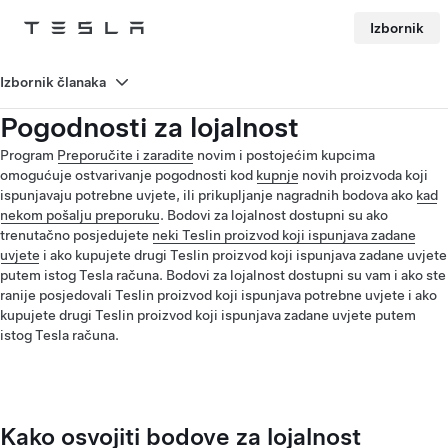
Izbornik
Tesla
Skip to main content
Izbornik članaka
Pogodnosti za lojalnost
Program
Preporučite i zaradite
novim i postojećim kupcima
omogućuje ostvarivanje pogodnosti kod
kupnje
novih proizvoda koji
ispunjavaju potrebne uvjete, ili prikupljanje nagradnih bodova ako
kad
nekom pošalju preporuku
. Bodovi za lojalnost dostupni su ako
trenutačno posjedujete
neki Teslin proizvod koji ispunjava zadane
uvjete
i ako kupujete drugi Teslin proizvod koji ispunjava zadane uvjete
putem istog Tesla računa. Bodovi za lojalnost dostupni su vam i ako ste
ranije posjedovali Teslin proizvod koji ispunjava potrebne uvjete i ako
kupujete drugi Teslin proizvod koji ispunjava zadane uvjete putem
istog Tesla računa.
Kako osvojiti bodove za lojalnost