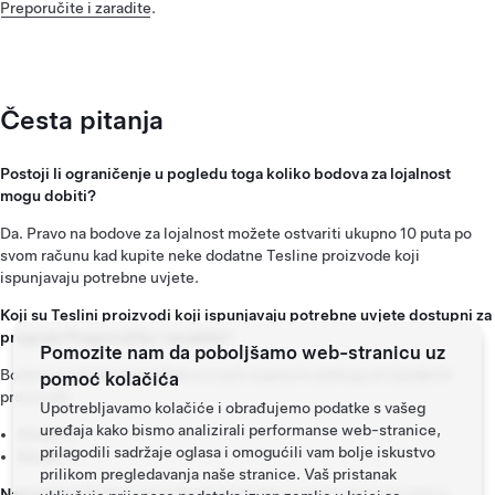
Preporučite i zaradite
.
Česta pitanja
Postoji li ograničenje u pogledu toga koliko bodova za lojalnost
mogu dobiti?
Da. Pravo na bodove za lojalnost možete ostvariti ukupno 10 puta po
svom računu kad kupite neke dodatne Tesline proizvode koji
ispunjavaju potrebne uvjete.
Koji su Teslini proizvodi koji ispunjavaju potrebne uvjete dostupni za
program Preporučite i zaradite?
Pomozite nam da poboljšamo web-stranicu uz
Bodove za lojalnost možete osvojiti kupnjom jednog od sljedećih
pomoć kolačića
proizvoda:
Upotrebljavamo kolačiće i obrađujemo podatke s vašeg
uređaja kako bismo analizirali performanse web-stranice,
Model 3
prilagodili sadržaje oglasa i omogućili vam bolje iskustvo
Model Y
prilikom pregledavanja naše stranice. Vaš pristanak
Napomena:
Bodovi za lojalnost dostupni su samo ako trenutačno