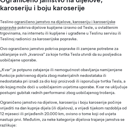
karoseriju i boju karoserije
Teslino
ograničeno jamstvo na dijelove, karoseriju i karoserijske
popravke
pokriva dijelove kupljene izravno od Tesle, u ovlaštenim
trgovinama, na internetu ili kupljene i ugrađene u Teslinu servisu ili
Teslinoj radionici za karoserijske popravke.
Ovo ograničeno jamstvo pokriva popravke ili zamjene potrebne za
uklanjanje svih „kvarova” za koje tvrtka Tesla utvrdi da su posljedica
uobičajene uporabe.
„Kvar” je potpuno zatajenje ili nemogućnost obavljanja namijenjene
funkcije pokrivenog dijela zbog materijalnih nedostataka ili
nedostataka pri izradi za dio koji proizvodi ili isporučuje tvrtka Tesla, a
do kojeg može doći u uobičajenim uvjetima uporabe. Kvar ne uključuje
postupni gubitak radnih performansi zbog uobičajenog trošenja.
Ograničeno jamstvo na dijelove, karoseriju i boju karoserije počinje
vrijediti na dan kupnje dijela (ili dijelova), a vrijedi tijekom razdoblja od
12 mjeseci ili prijeđenih 20.000 km, ovisno o tome koji od uvjeta
nastupi prvi. Međutim, za neke kategorije dijelova trajanje jamstva se
razlikuje: