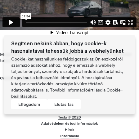
Segítsen nekünk abban, hogy cookie-k
használatával tehessük jobbá a webhelyünket
Megtudhatja, hogyan állítja át a GPM kölcsönös biztosító egyesület
Cookie-kat használunk és feldolgozzuk az Ön eszközéről
teljes, 200 járműből álló flottáját Tesla-járművekre.
származó adatokat ahhoz, hogy elemezzük a webhely
teljesítményét, személyre szabjuk a hirdetések tartalmát,
és javítsuk a felhasználói élményét. A hozzájárulása
Címkék:
Company Fleet
,
Fleet
kiterjed a tartózkodási országán kívülre történő
adattovábbításra is. További információért lásd a
Cookie-
beállításokat
.
Elfogadom
Elutasítás
Tesla ©
2026
Adatvédelem és jogi információk
Láblécmenü
Hírek
Információ