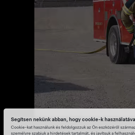
Segítsen nekünk abban, hogy cookie-k használatáv
Cookie-kat használunk és feldolgozzuk az Ön eszközéről származ
személyre szabjuk a hirdetések tartalmát, és javítsuk a felhaszná