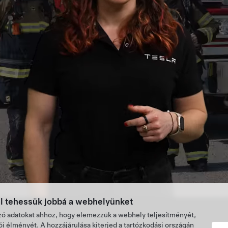
al tehessük jobbá a webhelyünket
ó adatokat ahhoz, hogy elemezzük a webhely teljesítményét,
lói élményét. A hozzájárulása kiterjed a tartózkodási országán