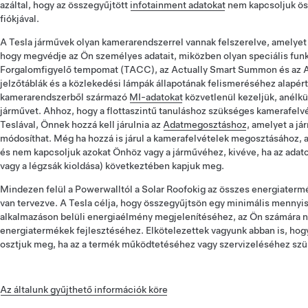
azáltal, hogy az összegyűjtött
infotainment adatokat
nem kapcsoljuk ös
fiókjával.
A Tesla járművek olyan kamerarendszerrel vannak felszerelve, amelyet 
hogy megvédje az Ön személyes adatait, miközben olyan speciális funkc
Forgalomfigyelő tempomat (TACC), az Actually Smart Summon és az Au
jelzőtáblák és a közlekedési lámpák állapotának felismeréséhez alapér
kamerarendszerből származó
MI-adatokat
közvetlenül kezeljük, anélkü
járművet. Ahhoz, hogy a flottaszintű tanuláshoz szükséges kamerafelv
Teslával, Önnek hozzá kell járulnia az
Adatmegosztáshoz
, amelyet a j
módosíthat. Még ha hozzá is járul a kamerafelvételek megosztásához, 
és nem kapcsoljuk azokat Önhöz vagy a járművéhez, kivéve, ha az adat
vagy a légzsák kioldása) következtében kapjuk meg.
Mindezen felül a Powerwalltól a Solar Roofokig az összes energiater
van tervezve. A Tesla célja, hogy összegyűjtsön egy minimális mennyi
alkalmazáson belüli energiaélmény megjelenítéséhez, az Ön számára ny
energiatermékek fejlesztéséhez. Elkötelezettek vagyunk abban is, hog
osztjuk meg, ha az a termék működtetéséhez vagy szervizeléséhez szü
Az általunk gyűjthető információk köre