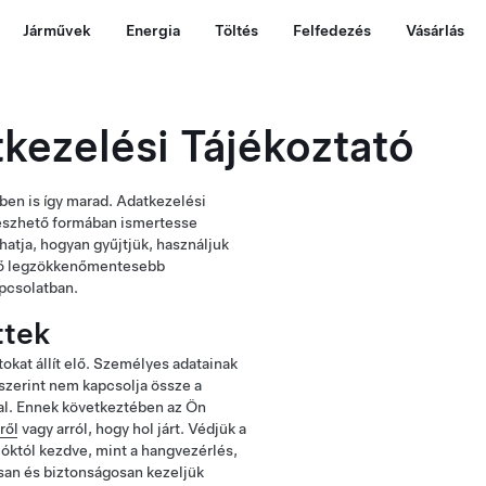
Járművek
Energia
Töltés
Felfedezés
Vásárlás
kezelési Tájékoztató
ben is így marad. Adatkezelési
gészhető formában ismertesse
atja, hogyan gyűjtjük, használjuk
hető legzökkenőmentesebb
apcsolatban.
ttek
okat állít elő. Személyes adatainak
szerint nem kapcsolja össze a
al. Ennek következtében az Ön
ről
vagy arról, hogy hol járt. Védjük a
ióktól kezdve, mint a hangvezérlés,
san és biztonságosan kezeljük