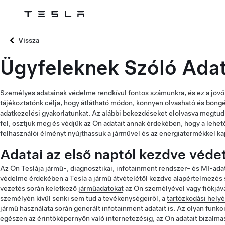
Tesla
Skip to main content
Vissza
Ügyfeleknek Szóló Adat
Személyes adatainak védelme rendkívül fontos számunkra, és ez a jövő
tájékoztatónk célja, hogy átlátható módon, könnyen olvasható és bön
adatkezelési gyakorlatunkat. Az alábbi bekezdéseket elolvasva megtudh
fel, osztjuk meg és védjük az Ön adatait annak érdekében, hogy a le
felhasználói élményt nyújthassuk a járművel és az energiatermékkel k
Adatai az első naptól kezdve véde
Az Ön Teslája jármű-, diagnosztikai, infotainment rendszer- és MI-adat
védelme érdekében a Tesla a jármű átvételétől kezdve alapértelmezés 
vezetés során keletkező
járműadatokat
az Ön személyével vagy fiókjáv
személyén kívül senki sem tud a tevékenységeiről, a
tartózkodási helyé
jármű használata során generált infotainment adatait is. Az olyan funkc
egészen az érintőképernyőn való internetezésig, az Ön adatait bizalma