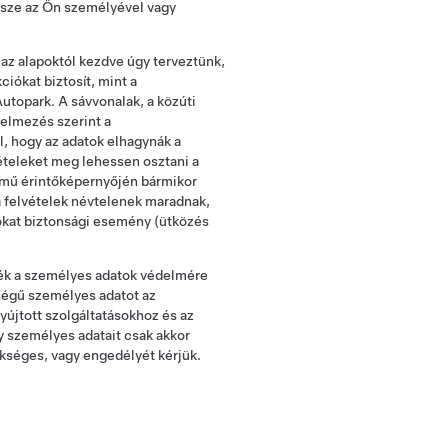
sze az Ön személyével vagy
az alapoktól kezdve úgy terveztünk,
iókat biztosít, mint a
topark. A sávvonalak, a közúti
telmezés szerint a
l, hogy az adatok elhagynák a
ételeket meg lehessen osztani a
ármű érintőképernyőjén bármikor
a felvételek névtelenek maradnak,
okat biztonsági esemény (ütközés
mék a személyes adatok védelmére
ségű személyes adatot az
újtott szolgáltatásokhoz és az
y személyes adatait csak akkor
kséges, vagy engedélyét kérjük.