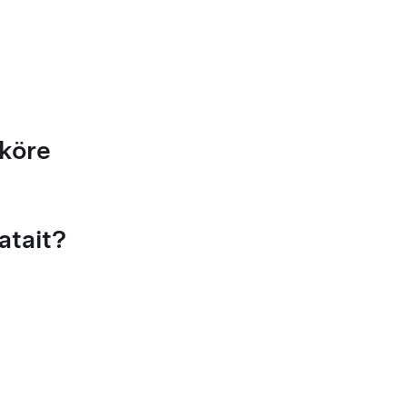
 köre
atait?